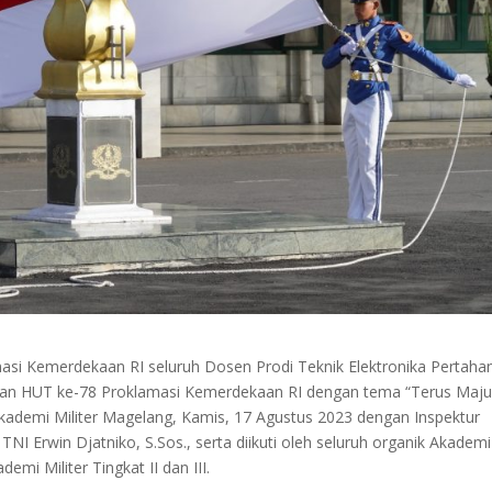
si Kemerdekaan RI seluruh Dosen Prodi Teknik Elektronika Pertaha
tan HUT ke-78 Proklamasi Kemerdekaan RI dengan tema “Terus Maj
Akademi Militer Magelang, Kamis, 17 Agustus 2023 dengan Inspektur
NI Erwin Djatniko, S.Sos., serta diikuti oleh seluruh organik Akademi
emi Militer Tingkat II dan III.