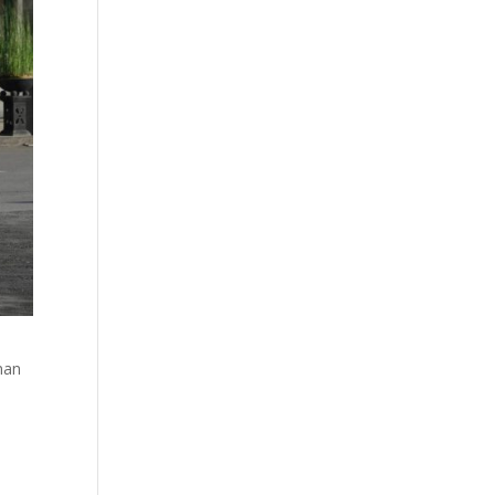
nan
u